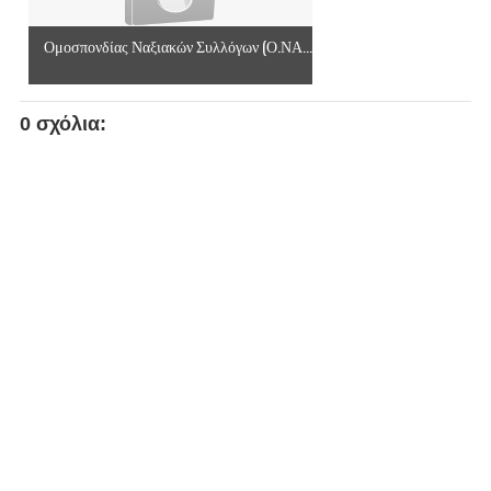
Ομοσπονδίας Ναξιακών Συλλόγων (Ο.ΝΑ...
0 σχόλια: