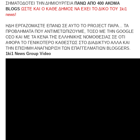
ΣΗΜΑΤΟΔΟΤΕΙ ΤΗΝ ΔΗΜΙΟΥΡΓΕΙΑ
ΠΑΝΩ ΑΠΟ 400 ΑΚΟΜΑ
BLOGS
ΩΣΤΕ ΚΑΙ Ο ΚΑΘΕ ΔΗΜΟΣ ΝΑ ΕΧΕΙ ΤΟ ΔΙΚΟ ΤΟΥ 1ki1
news!
ΗΔΗ ΕΡΓΑΖΟΜΑΣΤΕ ΕΠΑΝΩ ΣΕ ΑΥΤΟ ΤΟ PROJECT ΠΑΡΑ... ΤΑ
ΠΡΟΒΛΗΜΑΤΑ ΠΟΥ ΑΝΤΙΜΕΤΩΠΙΖΟΥΜΕ, ΤΟΣΟ ΜΕ ΤΗΝ GOOGLE
ΟΣΟ ΚΑΙ ΜΕ ΤΑ ΚΕΝΑ ΤΗΣ ΕΛΛΗΝΙΚΗΣ ΝΟΜΟΘΕΣΙΑΣ ΣΕ ΟΤΙ
ΑΦΟΡΑ ΤΟ ΓΕΝΙΚΟΤΕΡΟ ΚΑΘΕΣΤΩΣ ΣΤΟ ΔΙΑΔΙΚΤΥΟ ΑΛΛΑ ΚΑΙ
ΤΗΝ ΕΠΙΣΗΜΗ ΑΝΑΓΝΩΡΙΣΗ ΤΩΝ ΕΠΑΓΓΕΛΜΑΤΙΩΝ BLOGGERS.
1ki1 News Group Video