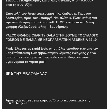
Σελίδα με πληροφορίες και μικρές αγγελίες στο Facebook
από τη συν+Αξία
Επιστολή του Αντιπεριφερειάρχη Κυκλάδων κ. Γιώργου
Λεονταρίτη προς τον υπουργό Ναυτιλίας κ. Πλακιωτάκη για
την τοποθέτηση του πλοίου «ΑΡΤΕΜΙΣ» στην ακτοπλοϊκή
γραμμή Αλεξανδρούπολης – Σαμοθράκης
PALCO GRANDE CHARITY GALA ΣΤΗΡΙΖΟΥΜΕ ΤΟ ΣΥΛΛΟΓΟ
ΓΟΝΕΩΝ ΜΕ ΠΑΙΔΙΑ ΜΕ ΝΕΟΠΛΑΣΜΑΤΙΚΗ ΑΣΘΕΝΕΙΑ 19-10
Fwd: Έλεγχος με rapid tests στις πύλες εισόδου των νησιών
μας.Επίσπευση των εμβολιασμων .Άμεσες ενέργειες για να
σώσουμε την τουριστική περίοδο και να θωρακιστουν
υγειονομικά τα νησια μας!
TOP 5 ΤΗΣ ΕΒΔΟΜΑΔΑΣ
Αρνητικά τα test για κορονοϊό στο προσωπικό της
Ε.Α.Σ. Νάξου!