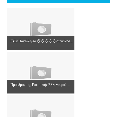
📺Σε Πανελλήνια 😆😆😆😆😆συγκίνησ...
Πρόεδρος της Επιτροπής Ελληνισμού ...